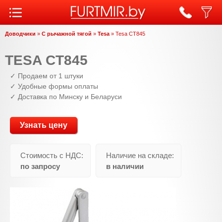
Перейти
к
Доводчики
»
С рычажной тягой
основному
»
Tesa
»
Tesa CT845
Вы
содержанию
здесь
TESA CT845
✓ Продаем от 1 штуки
✓ Удобные формы оплаты
✓ Доставка по Минску и Беларуси
Узнать цену
Стоимость с НДС:
Наличие на складе:
по запросу
в наличии