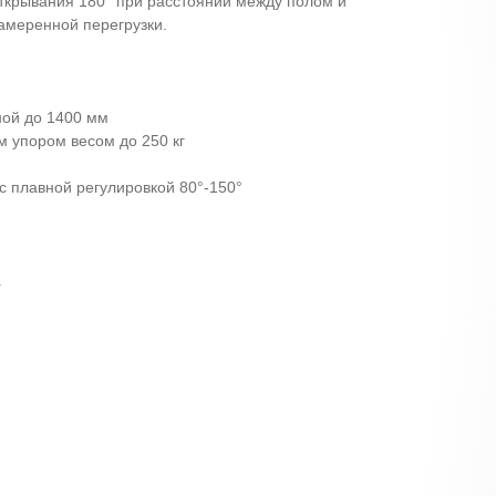
открывания 180° при расстоянии между полом и
амеренной перегрузки.
ной до 1400 мм
 упором весом до 250 кг
с плавной регулировкой 80°-150°