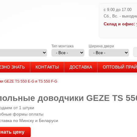
Перейти
с 9.00 до 17.00
к
Сб., Вс. - выходн
основному
Cклад и офис: у
содержанию
Тип монтажа
Ширина двери
ЕЗНО ЗНАТЬ
КОНТАКТЫ
ДОСТАВКА
ОПТОВЫЙ ПРА
и GEZE TS 550 E-G и TS 550 F-G
польные доводчики GEZE TS 550
одаем от 1 штуки
обные формы оплаты
ставка по Минску и Беларуси
знать цену