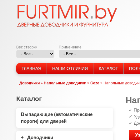
Вес створки
Применение
М
ГЛАВНАЯ
НАШИ ОТЛИЧИЯ
КАТАЛОГ
ПОЛ
е
Доводчики
»
Напольные доводчики
»
Geze
»
Напольные доводчик
н
Вы
ю
здесь
Каталог
На
✓ Пр
Выпадающие (автоматические
✓ Уд
пороги) для дверей
✓ До
У
Доводчики