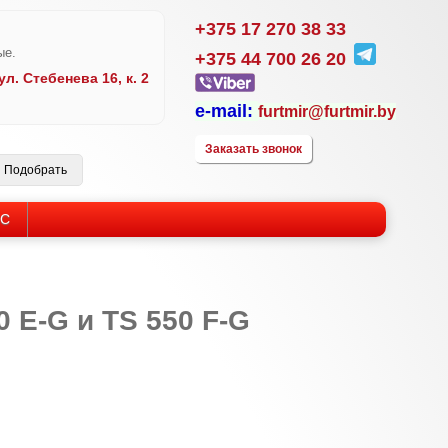
+375 17 270 38 33
ые.
+375 44 700 26 20
л. Стебенева 16, к. 2
e-m
a
il:
furtmir@furtmir.by
Заказать звонок
ЙС
 E-G и TS 550 F-G